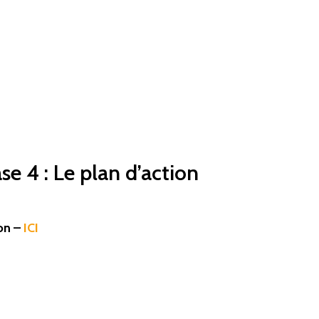
e 4 : Le plan d’action
on –
ICI