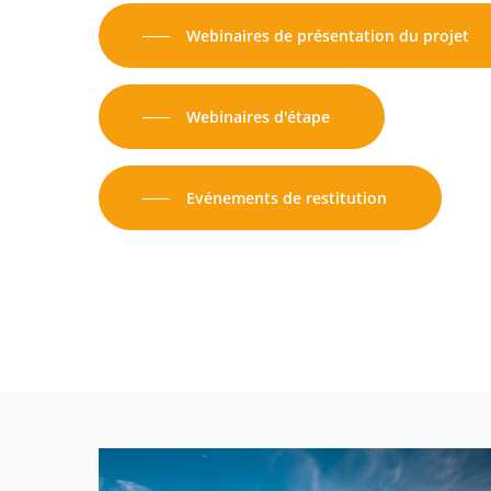
Webinaires de présentation du projet
Webinaires d'étape
Evénements de restitution