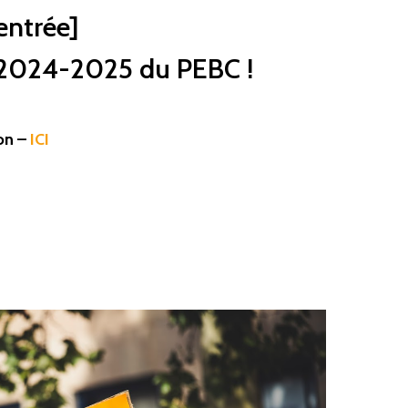
entrée]
e 2024-2025 du PEBC !
on –
ICI