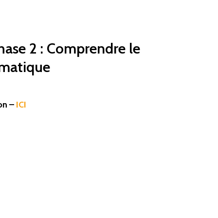
hase 2 : Comprendre le
imatique
on –
ICI