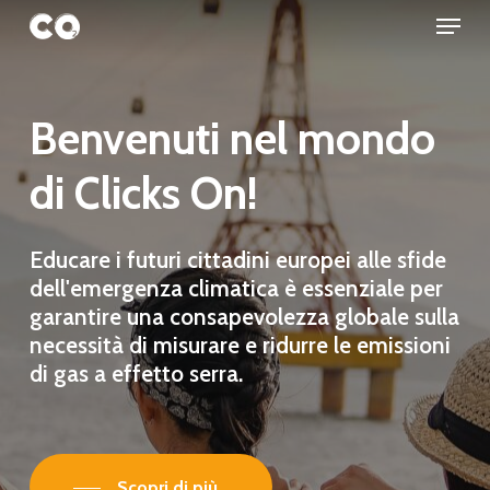
Menu
Skip
to
Close
main
Menu
content
Benvenuti
nel
mondo
di
Clicks
On!
Educare i futuri cittadini europei alle sfide
dell'emergenza climatica è essenziale per
garantire una consapevolezza globale sulla
necessità di misurare e ridurre le emissioni
di gas a effetto serra.
Scopri di più